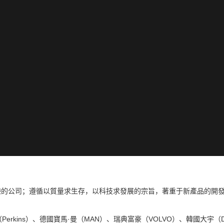
公司；遵循以質量求生存，以科技求發展的宗旨，著重于新產品的開發和研
erkins）、德國寶馬·曼（MAN）、瑞典富豪（VOLVO）、韓國大