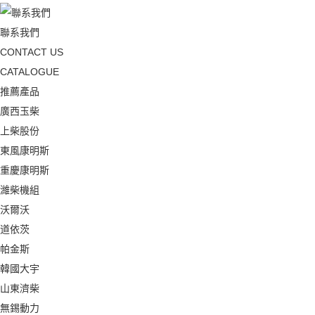
聯系我們
CONTACT US
CATALOGUE
推薦產品
廣西玉柴
上柴股份
東風康明斯
重慶康明斯
濰柴機組
沃爾沃
道依茨
帕金斯
韓國大宇
山東濟柴
無錫動力