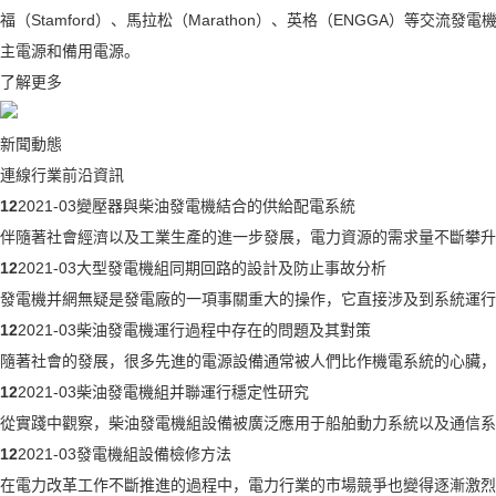
福（Stamford）、馬拉松（Marathon）、英格（ENGGA）等
主電源和備用電源。
了解更多
新聞動態
連線行業前沿資訊
12
2021-03
變壓器與柴油發電機結合的供給配電系統
伴隨著社會經濟以及工業生產的進一步發展，電力資源的需求量不斷攀升
12
2021-03
大型發電機組同期回路的設計及防止事故分析
發電機并網無疑是發電廠的一項事關重大的操作，它直接涉及到系統運行
12
2021-03
柴油發電機運行過程中存在的問題及其對策
隨著社會的發展，很多先進的電源設備通常被人們比作機電系統的心臟，
12
2021-03
柴油發電機組并聯運行穩定性研究
從實踐中觀察，柴油發電機組設備被廣泛應用于船舶動力系統以及通信系
12
2021-03
發電機組設備檢修方法
在電力改革工作不斷推進的過程中，電力行業的市場競爭也變得逐漸激烈