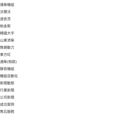
濰柴機組
沃爾沃
道依茨
帕金斯
韓國大宇
山東濟柴
無錫動力
東方紅
通柴(帕歐)
靜音機組
機組自動化
新聞動態
行業新聞
公司新聞
成功案例
售后服務