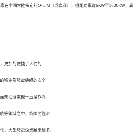
交流發電機廠在中國大陸指定的O·E·M（成套商），機組功率從5KW至160
，更加的便捷了人們的
的穩定及發電機組的安全。
而柴油發電機一直是作為
統等領域之中，為國民經濟
化，大型發電企業越來越多。