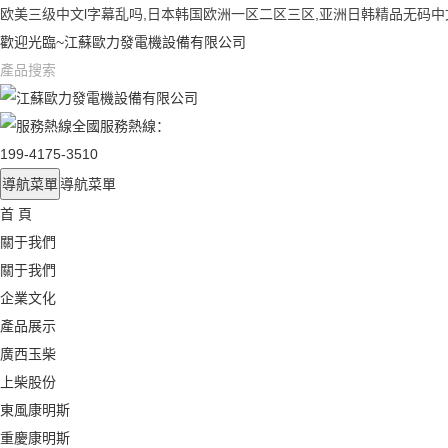
欧美三级中文l字幕乱吗,日本韩国欧洲一区二区三区,亚洲日韩精品无码
歡迎光臨~江蘇歐力發電機設備有限公司
全國服務熱線：
199-4175-3510
導航菜單
導航菜單
首 頁
關于我們
關于我們
企業文化
產品展示
廣西玉柴
上柴股份
東風康明斯
重慶康明斯