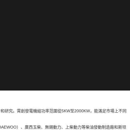
究。霄創發電機組功率范圍從5KW至2000KW，能滿足市場上不同
宇（DAEWOO）、廣西玉柴、無錫動力、上柴動力等柴油發動制造廠和斯坦