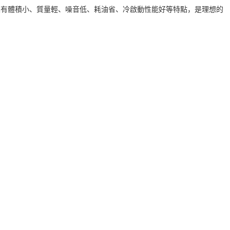
0KW，具有體積小、質量輕、噪音低、耗油省、冷啟動性能好等特點，是理想的